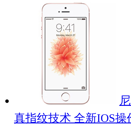
尼
真指纹技术 全新IOS操