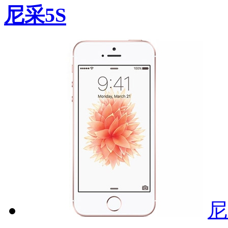
尼采5S
尼