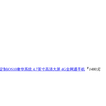
￥
 定制iOS10奢华系统 4.7英寸高清大屏 4G全网通手机
1480元