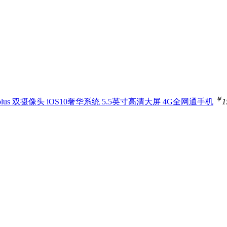
￥
plus 双摄像头 iOS10奢华系统 5.5英寸高清大屏 4G全网通手机
1