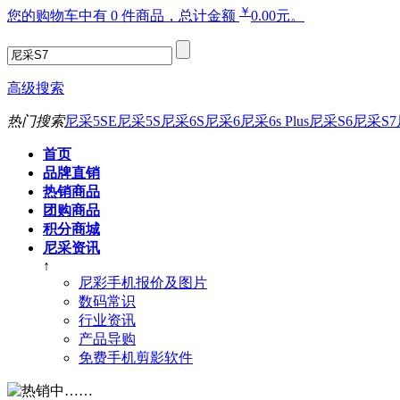
￥
您的购物车中有 0 件商品，总计金额
0.00元。
高级搜索
热门搜索
尼采5SE
尼采5S
尼采6S
尼采6
尼采6s Plus
尼采S6
尼采S7
首页
品牌直销
热销商品
团购商品
积分商城
尼采资讯
↑
尼彩手机报价及图片
数码常识
行业资讯
产品导购
免费手机剪影软件