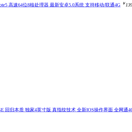
￥
ote5 高速64位8核处理器 最新安卓5.0系统 支持移动/联通4G
13
SE 回归本质 独家4英寸版 真指纹技术 全新IOS操作界面 全网通4