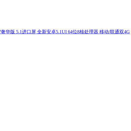
7奢华版 5.1进口屏 全新安卓5.1UI 64位8核处理器 移动/联通双4G