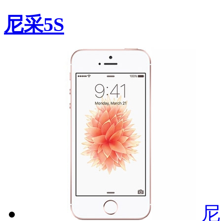
尼采5S
尼