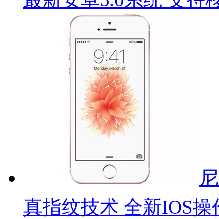
尼
真指纹技术 全新IOS操