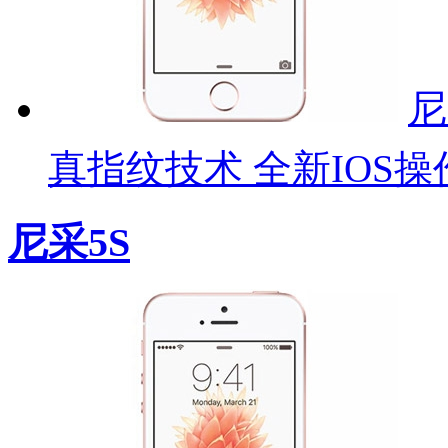
尼
真指纹技术 全新IOS操
尼采5S