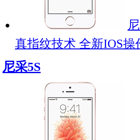
尼
真指纹技术 全新IOS操
尼采5S