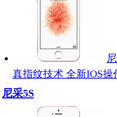
尼
真指纹技术 全新IOS操
尼采5S