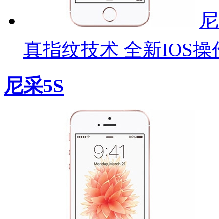
尼
真指纹技术 全新IOS操
尼采5S