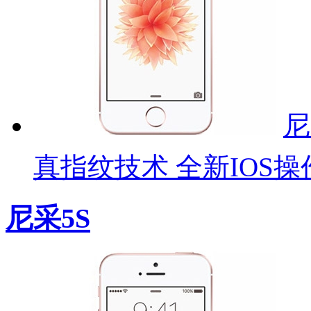
尼
真指纹技术 全新IOS操
尼采5S