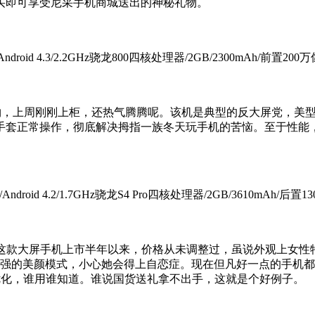
买即可享受尼采手机商城送出的神秘礼物。
/Android 4.3/2.2GHz骁龙800四核处理器/2GB/2300mAh/前置2
，上周刚刚上柜，还热气腾腾呢。该机是典型的反大屏党，美型
手套正常操作，彻底解决拇指一族冬天玩手机的苦恼。至于性能，
/Android 4.2/1.7GHz骁龙S4 Pro四核处理器/2GB/3610mAh/后置
道这款大屏手机上市半年以来，价格从未调整过，虽说外观上女性
强的美颜模式，小心她会得上自恋症。现在但凡好一点的手机都会配备
体验优化，谁用谁知道。谁说国货送礼拿不出手，这就是个好例