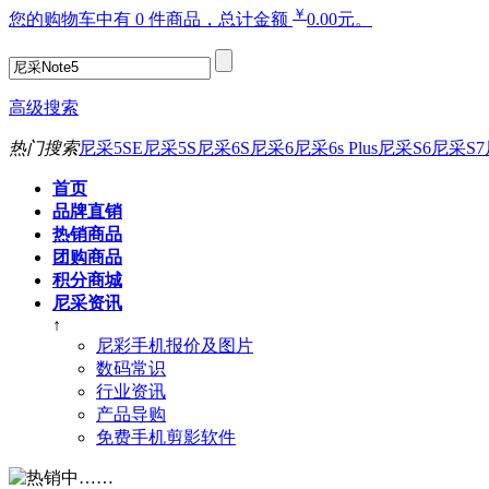
￥
您的购物车中有 0 件商品，总计金额
0.00元。
高级搜索
热门搜索
尼采5SE
尼采5S
尼采6S
尼采6
尼采6s Plus
尼采S6
尼采S7
首页
品牌直销
热销商品
团购商品
积分商城
尼采资讯
↑
尼彩手机报价及图片
数码常识
行业资讯
产品导购
免费手机剪影软件