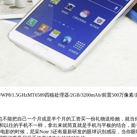
6g/WP8/1.5GHzMT6589四核处理器/2GB/3200mAh/前置500万像
也不能把自己一个月或是半个月的工资买一份礼物送给她，就当
觉和以往的手机不一样，拿出来就简直就是手机与平板的结合，面
观看电影的时候，尼采Note 3还有最新研发的眼球识别感应，当你