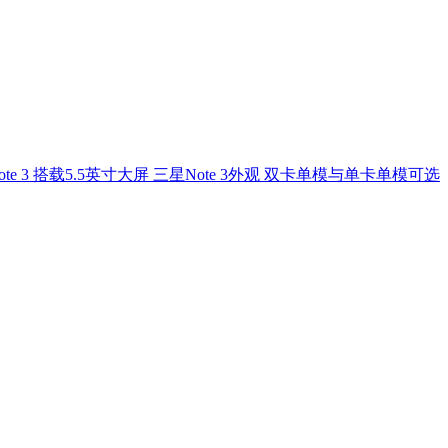
ote 3 搭载5.5英寸大屏 三星Note 3外观 双卡单模与单卡单模可选