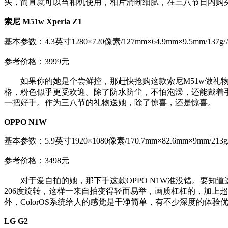
头，简直就可以当相机使用，相片清晰细腻，在三八节日内购
索尼 M51w Xperia Z1
基本参数：4.3英寸1280×720像素/127mm×64.9mm×9.5mm/137g
参考价格：3999元
如果你的她是个尝鲜控，那赶快抢购这款索尼M51w做礼物
格，粉色似乎更受欢迎。除了防水防尘，不怕泡澡，还能戴着
一把好手。作为三八节的礼物送她，除了惊喜，还是惊喜。
OPPO N1W
基本参数：5.9英寸1920×1080像素/170.7mm×82.6mm×9mm/213g
参考价格：3498元
对于爱自拍的她，那下手这款OPPO N1W准没错。要知
206度旋转，这样一来自拍变得轻而易举，画质杠杠的，加上超
外，ColorOS系统给人的感觉是干净简单，有不少深度的
LG G2