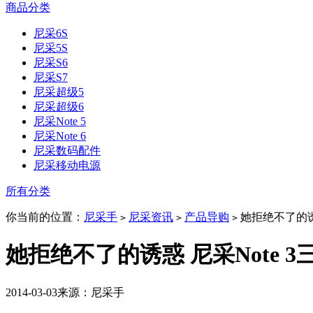
商品分类
尼采6S
尼采5S
尼采S6
尼采S7
尼采超级5
尼采超级6
尼采Note 5
尼采Note 6
尼采数码配件
尼采移动电源
所有分类
你当前的位置：
尼采手
尼采资讯
产品导购
她拒绝不了的诱惑
>
>
>
她拒绝不了的诱惑 尼采Note 
2014-03-03
来源：尼采手