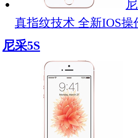
尼
真指纹技术 全新IOS操
尼采5S