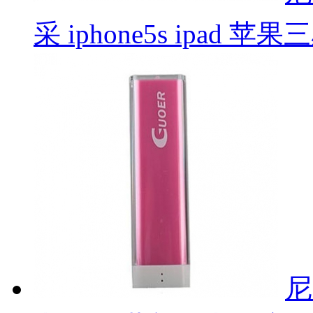
采 iphone5s ipad 
尼