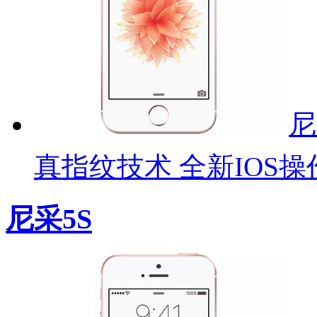
尼
真指纹技术 全新IOS操
尼采5S