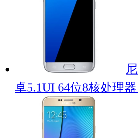
尼
卓5.1UI 64位8核处理