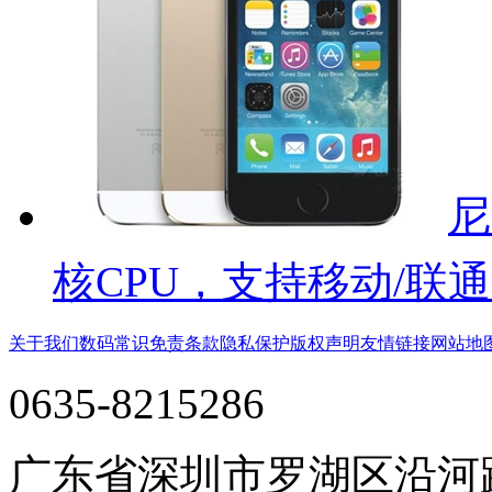
尼
核CPU，支持移动/联通
关于我们
数码常识
免责条款
隐私保护
版权声明
友情链接
网站地
0635-8215286
广东省深圳市罗湖区沿河