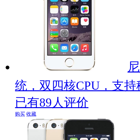
尼
统，双四核CPU，支持
已有89人评价
购买
收藏