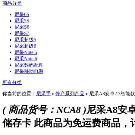
商品分类
尼采6S
尼采5S
尼采S6
尼采S7
尼采超级5
尼采超级6
尼采Note 5
尼采Note 6
尼采数码配件
尼采移动电源
所有分类
你当前的位置：
尼采手
停产系列产品
尼采A8安卓2.3智能
>
>
( 商品货号：NCA8 )
尼采A8安
储存卡 此商品为免运费商品，