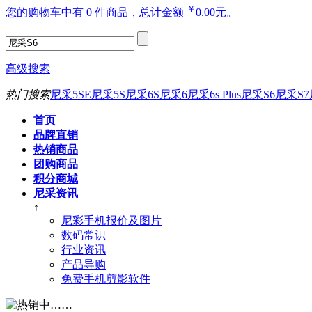
￥
您的购物车中有 0 件商品，总计金额
0.00元。
高级搜索
热门搜索
尼采5SE
尼采5S
尼采6S
尼采6
尼采6s Plus
尼采S6
尼采S7
首页
品牌直销
热销商品
团购商品
积分商城
尼采资讯
↑
尼彩手机报价及图片
数码常识
行业资讯
产品导购
免费手机剪影软件