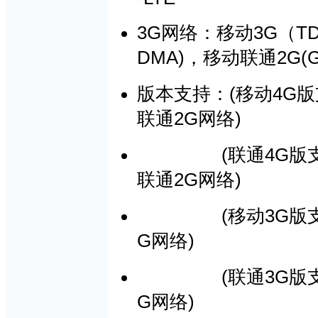
3G
3G
T
网络：移动
（
DMA)
2G(
，移动联通
(
4G
版本支持：
移动
版
2G
)
联通
网络
(
4G
联通
版
2G
)
联通
网络
(
3G
移动
版
G
)
网络
(
3G
联通
版
G
)
网络