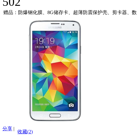
502
赠品：防爆钢化膜、8G储存卡、超薄防震保护壳、剪卡器、
分享
|
收藏(2)