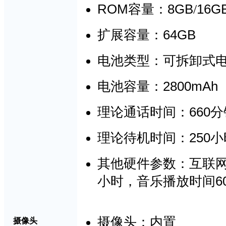
ROM
8GB
16G
容量：
/
64GB
扩展容量
：
电池类型
：可拆卸式
2800mAh
电池容量
：
660
理论通话时间
：
分
250
理论待机时间
：
小
其他硬件参数：互联
6
小时，音乐播放时间
摄像头：内置
摄像头